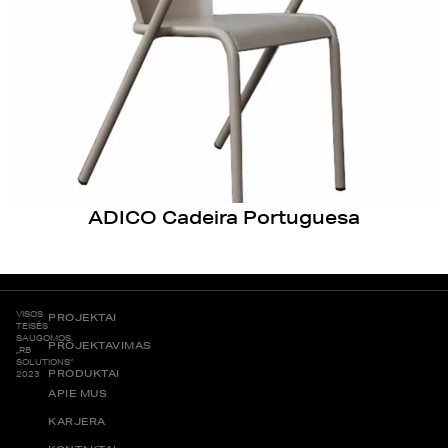
ADICO Cadeira Portuguesa
VISOS
PROJEKTAI
TEISĖS
SAUGOMOS.
PROJEKTAVIMAS
„RB
SOLUTIONS“
PRODUKTAI
2023
APIE MUS
KARJERA