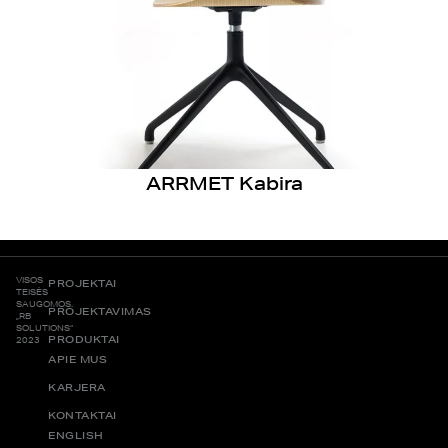
ARRMET Kabira
VISOS
PROJEKTAI
TEISĖS
SAUGOMOS.
PROJEKTAVIMAS
„RB
SOLUTIONS“
PRODUKTAI
2023
APIE MUS
KARJERA
KONTAKTAI
ENGLISH