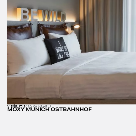
VIEŠBUTIS
160 KAMBARIŲ
MOXY MUNICH OSTBAHNHOF