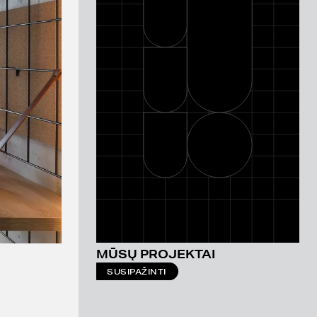
VIEŠBUTIS
160 KAMBARIŲ
MŪSŲ PROJEKTAI
MOXY HAMBURG CITY
SUSIPAŽINTI