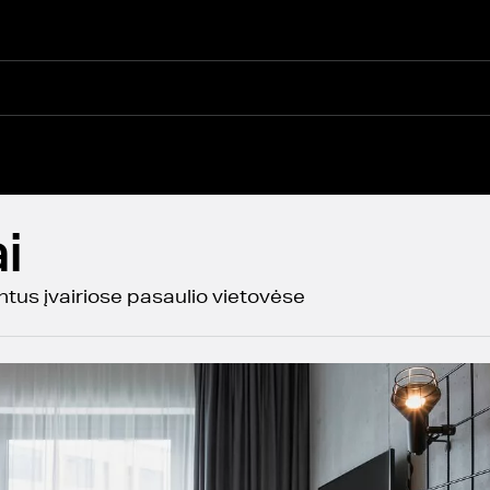
i
ntus įvairiose pasaulio vietovėse