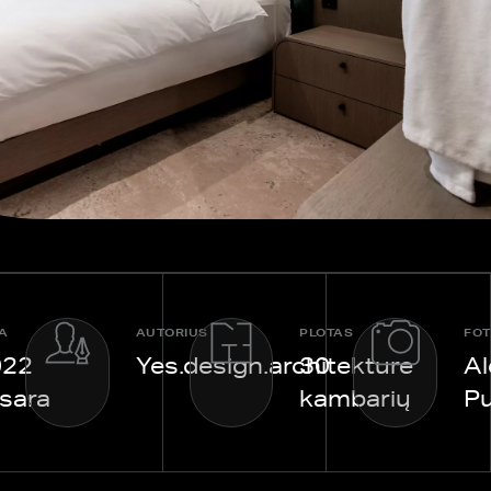
A
AUTORIUS
PLOTAS
FOT
022
Yes.design.architekture
30
Al
sara
kambarių
Pu