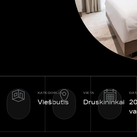
KATEGORIJA
VIETA
DAT
Viešbutis
Druskininkai
2
va