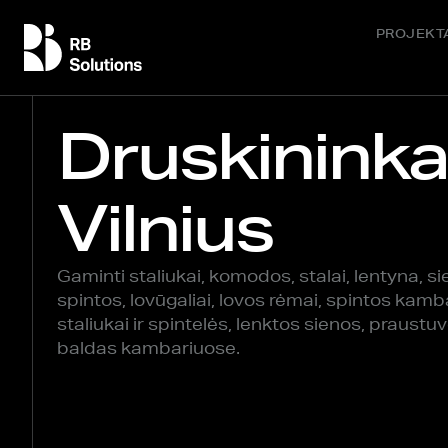
PROJEKT
Druskininka
Vilnius
Gaminti staliukai, komodos, stalai, lentyna, s
spintos, lovūgaliai, lovos rėmai, spintos kamb
staliukai ir spintelės, lenktos sienos, praustu
baldas kambariuose.