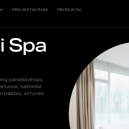
AI
PROJEKTAVIMAS
PRODUKTAI
i Spa
ienų paneliavimas,
ariuose, naktiniai
vo baldas, virtuvės