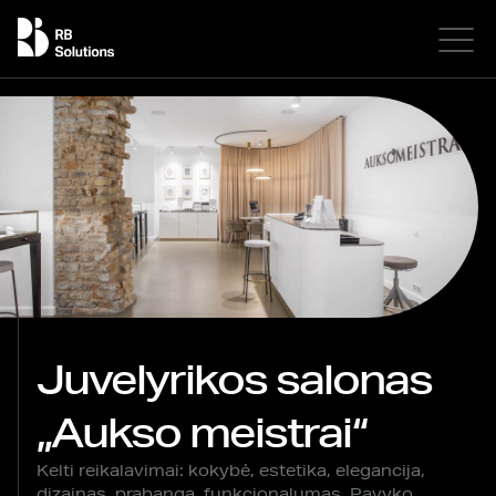
Juvelyrikos salonas
„Aukso meistrai“
Kelti reikalavimai: kokybė, estetika, elegancija,
dizainas, prabanga, funkcionalumas. Pavyko