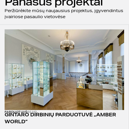
Panašūs projektai
Peržiūrėkite mūsų naujausius projektus, įgyvendintus
įvairiose pasaulio vietovėse
PARDUOTUVĖ
60 M2
GINTARO DIRBINIŲ PARDUOTUVĖ „AMBER
WORLD“