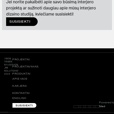
Jei norite pakalbėti apie savo būsimą interjero
projektą ar sužinoti daugiau apie mūsų interjero
dizaino studiją, kviečiame susisiekti!
SUSISIEKTI
VISOS
PROJEKTAI
TEISĖS
SAUGOMOS.
PROJEKTAVIMAS
„RB
SOLUTIONS“
PRODUKTAI
2023
APIE MUS
KARJERA
KONTAKTAI
ENGLISH
Powered b
SUSISIEKTI
Mad