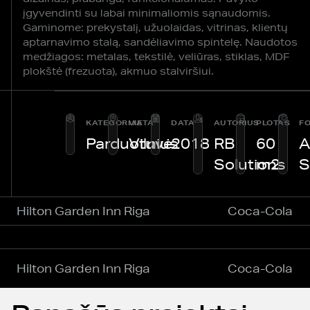
įgyvendinti su labai minimaliomis sąnaudomis.
Gaminome: prekystalį, užuolaidas, vitrinas, klientų
aptarnavimo stalą, sandėliavimo spintelę. Naudotos
medžiagos: metalas, tekstilė, veliūras, stiklas, MDF
plokštė (frezuota), akmuo stalviršiui.
KATEGORIJA
VIETA
DATA
AUTORIUS
PLOTAS
F
Parduotuvė
Vilnius
2018
RB
60
A
Solutions
m2
S
Hilton Garden Inn Riga
Coca-Cola
Hilton Garden Inn Riga
Coca-Cola