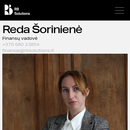
Reda Šorinienė
Finansų vadovė
+370 680 23854
finansai@rbsolutions.lt