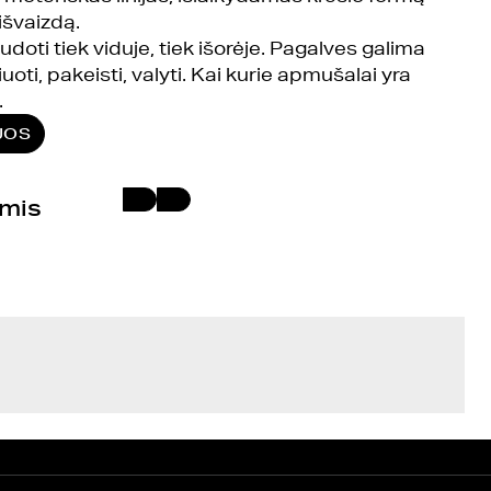
išvaizdą.
udoti tiek viduje, tiek išorėje. Pagalves galima
uoti, pakeisti, valyti. Kai kurie apmušalai yra
.
JOS
umis