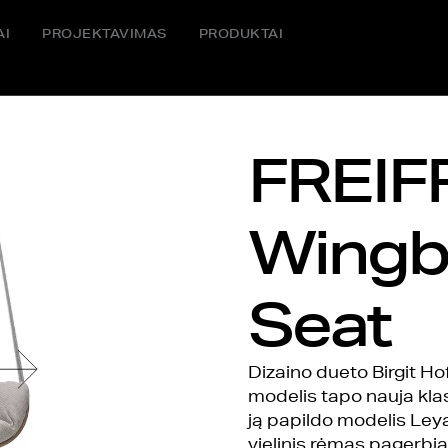
AI
PROJEKTAVIMAS
PRODUKTAI
FREIF
Wingb
Seat
Dizaino dueto Birgit H
modelis tapo nauja klas
ją papildo modelis Ley
vielinis rėmas pagerbia