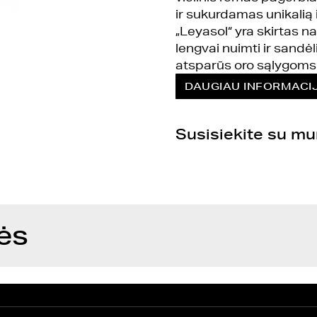
ir sukurdamas unikalią 
„Leyasol“ yra skirtas na
lengvai nuimti ir sandėli
atsparūs oro sąlygoms
DAUGIAU INFORMACI
Susisiekite su m
ės