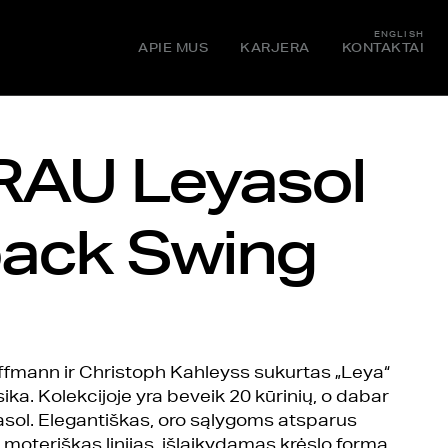
ENGLISH
APIE MUS
KARJERA
KONTAKTAI
RAU Leyasol
ack Swing
offmann ir Christoph Kahleyss sukurtas „Leya“
ika. Kolekcijoje yra beveik 20 kūrinių, o dabar
asol. Elegantiškas, oro sąlygoms atsparus
 moteriškas linijas, išlaikydamas krėslo formą