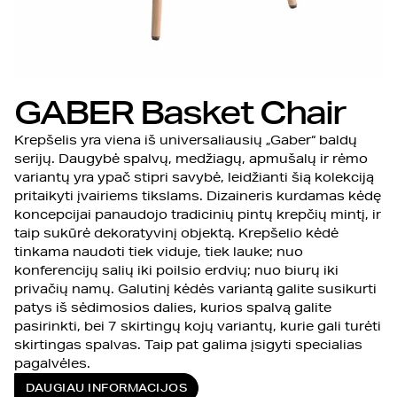
GABER Basket Chair
Krepšelis yra viena iš universaliausių „Gaber“ baldų
serijų. Daugybė spalvų, medžiagų, apmušalų ir rėmo
variantų yra ypač stipri savybė, leidžianti šią kolekciją
pritaikyti įvairiems tikslams. Dizaineris kurdamas kėdę
koncepcijai panaudojo tradicinių pintų krepčių mintį, ir
taip sukūrė dekoratyvinį objektą. Krepšelio kėdė
tinkama naudoti tiek viduje, tiek lauke; nuo
konferencijų salių iki poilsio erdvių; nuo biurų iki
privačių namų. Galutinį kėdės variantą galite susikurti
patys iš sėdimosios dalies, kurios spalvą galite
pasirinkti, bei 7 skirtingų kojų variantų, kurie gali turėti
skirtingas spalvas. Taip pat galima įsigyti specialias
pagalvėles.
DAUGIAU INFORMACIJOS