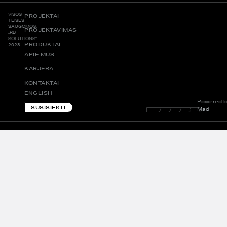
VISOS
PROJEKTAI
TEISĖS
SAUGOMOS.
PROJEKTAVIMAS
„RB
SOLUTIONS“
PRODUKTAI
2023
APIE MUS
KARJERA
KONTAKTAI
ENGLISH
Powered b
SUSISIEKTI
Mad