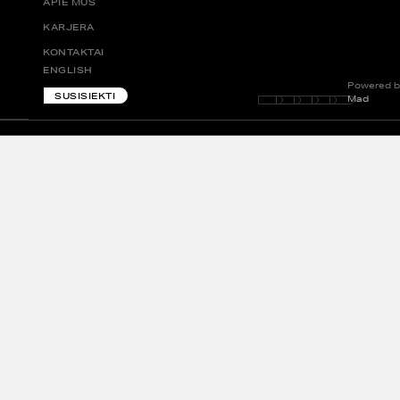
APIE MUS
KARJERA
KONTAKTAI
ENGLISH
Powered b
SUSISIEKTI
Mad