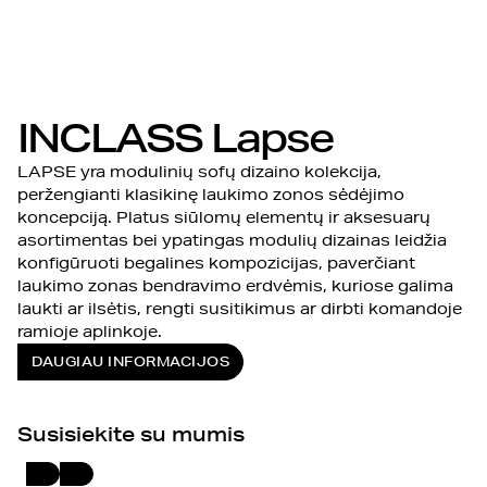
INCLASS Lapse
LAPSE yra modulinių sofų dizaino kolekcija,
peržengianti klasikinę laukimo zonos sėdėjimo
koncepciją. Platus siūlomų elementų ir aksesuarų
asortimentas bei ypatingas modulių dizainas leidžia
konfigūruoti begalines kompozicijas, paverčiant
laukimo zonas bendravimo erdvėmis, kuriose galima
laukti ar ilsėtis, rengti susitikimus ar dirbti komandoje
ramioje aplinkoje.
DAUGIAU INFORMACIJOS
Susisiekite su mumis