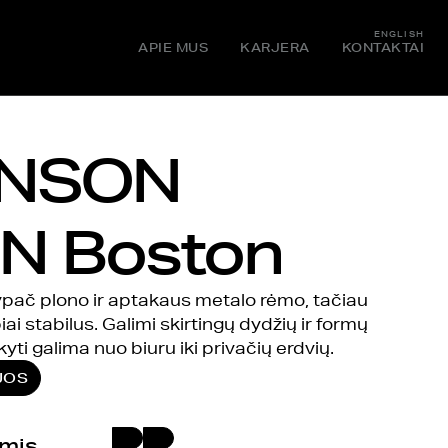
ENGLISH
APIE MUS
KARJERA
KONTAKTAI
NSON
N Boston
 ypač plono ir aptakaus metalo rėmo, tačiau
ai stabilus. Galimi skirtingų dydžių ir formų
kyti galima nuo biuru iki privačių erdvių.
JOS
umis