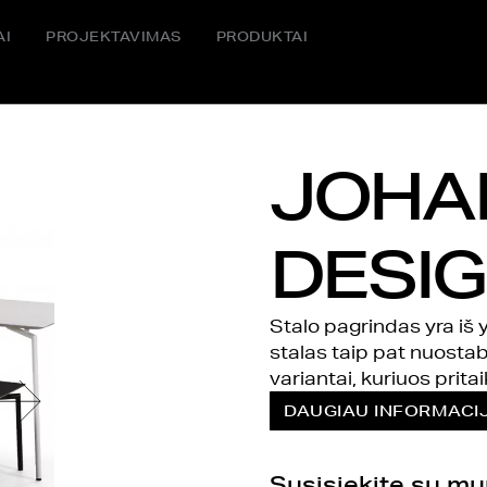
AI
PROJEKTAVIMAS
PRODUKTAI
JOHA
DESIG
Stalo pagrindas yra iš
stalas taip pat nuostabi
variantai, kuriuos pritai
DAUGIAU INFORMACI
Susisiekite su m