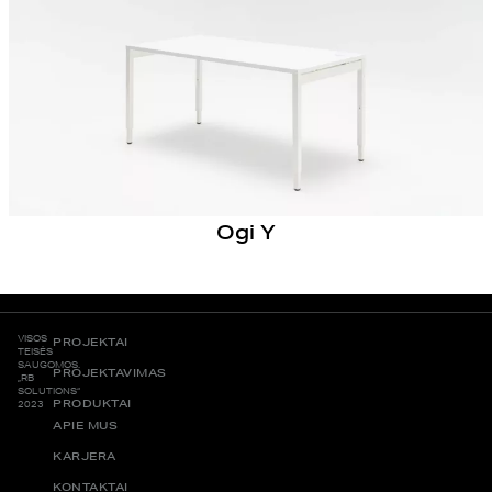
Ogi Y
VISOS
PROJEKTAI
TEISĖS
SAUGOMOS.
PROJEKTAVIMAS
„RB
SOLUTIONS“
PRODUKTAI
2023
APIE MUS
KARJERA
KONTAKTAI