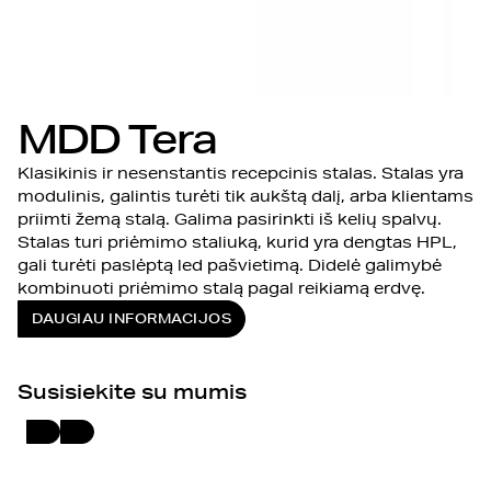
MDD Tera
Klasikinis ir nesenstantis recepcinis stalas. Stalas yra
modulinis, galintis turėti tik aukštą dalį, arba klientams
priimti žemą stalą. Galima pasirinkti iš kelių spalvų.
Stalas turi priėmimo staliuką, kurid yra dengtas HPL,
gali turėti paslėptą led pašvietimą. Didelė galimybė
kombinuoti priėmimo stalą pagal reikiamą erdvę.
DAUGIAU INFORMACIJOS
Susisiekite su mumis