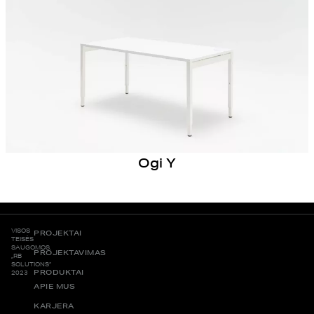
Ogi Y
VISOS
PROJEKTAI
TEISĖS
SAUGOMOS.
PROJEKTAVIMAS
„RB
SOLUTIONS“
PRODUKTAI
2023
APIE MUS
KARJERA