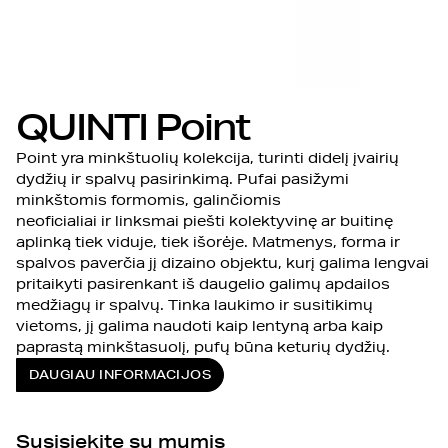
QUINTI Point
Point yra minkštuolių kolekcija, turinti didelį įvairių
dydžių ir spalvų pasirinkimą. Pufai pasižymi
minkštomis formomis, galinčiomis
neoficialiai ir linksmai piešti kolektyvinę ar buitinę
aplinką tiek viduje, tiek išorėje. Matmenys, forma ir
spalvos paverčia jį dizaino objektu, kurį galima lengvai
pritaikyti pasirenkant iš daugelio galimų apdailos
medžiagų ir spalvų. Tinka laukimo ir susitikimų
vietoms, jį galima naudoti kaip lentyną arba kaip
paprastą minkštasuolį, pufų būna keturių dydžių.
DAUGIAU INFORMACIJOS
Susisiekite su mumis