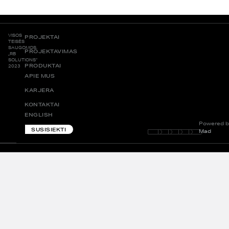
VISOS
PROJEKTAI
TEISĖS
SAUGOMOS.
PROJEKTAVIMAS
„RB
SOLUTIONS“
PRODUKTAI
2023
APIE MUS
KARJERA
KONTAKTAI
ENGLISH
Powered b
SUSISIEKTI
Mad