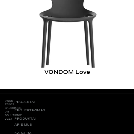
VONDOM Love
VISOS
PROJEKTAI
TEISĖS
SAUGOMOS.
PROJEKTAVIMAS
„RB
SOLUTIONS“
PRODUKTAI
2023
APIE MUS
KARJERA