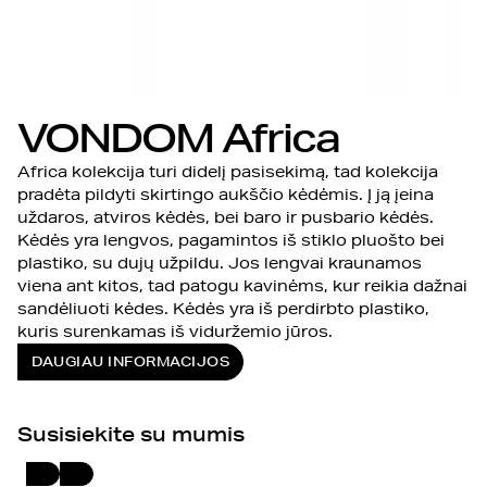
VONDOM Africa
Africa kolekcija turi didelį pasisekimą, tad kolekcija
pradėta pildyti skirtingo aukščio kėdėmis. Į ją įeina
uždaros, atviros kėdės, bei baro ir pusbario kėdės.
Kėdės yra lengvos, pagamintos iš stiklo pluošto bei
plastiko, su dujų užpildu. Jos lengvai kraunamos
viena ant kitos, tad patogu kavinėms, kur reikia dažnai
sandėliuoti kėdes. Kėdės yra iš perdirbto plastiko,
kuris surenkamas iš viduržemio jūros.
DAUGIAU INFORMACIJOS
Susisiekite su mumis