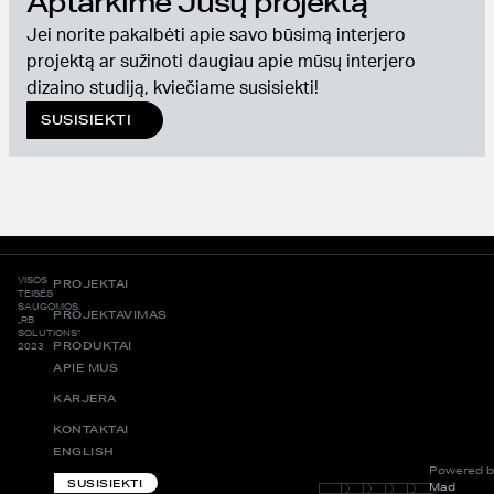
Aptarkime Jūsų projektą
Jei norite pakalbėti apie savo būsimą interjero
projektą ar sužinoti daugiau apie mūsų interjero
dizaino studiją, kviečiame susisiekti!
SUSISIEKTI
VISOS
PROJEKTAI
TEISĖS
SAUGOMOS.
PROJEKTAVIMAS
„RB
SOLUTIONS“
PRODUKTAI
2023
APIE MUS
KARJERA
KONTAKTAI
ENGLISH
Powered b
SUSISIEKTI
Mad