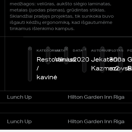
medžiagos: veliūras, aukšto slėgio laminatas,
metalas (juodas plienas), grūdintas stiklas.
Sklandžiai praėjęs projektas, tik sunkoka buvo
išgauti kėdžių ergonomiką, kad išgautumėme
tinkamus išlenkimo kampus.
KATEGORIJA
VIETA
DATA
AUTORIUS
PLOTAS
F
Restoranas
Vilnius
2020
Jekaterina
300
G
/
Kazmazovsk
m2
B
kavinė
Lunch Up
Hilton Garden Inn Riga
Lunch Up
Hilton Garden Inn Riga