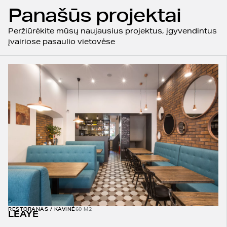
Panašūs projektai
Peržiūrėkite mūsų naujausius projektus, įgyvendintus
įvairiose pasaulio vietovėse
RESTORANAS / KAVINĖ
60 M2
LEAYE