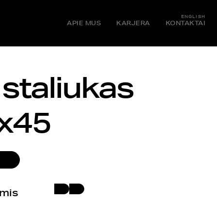
ENGLISH
APIE MUS
KARJERA
KONTAKTAI
staliukas
x45
JOS
umis