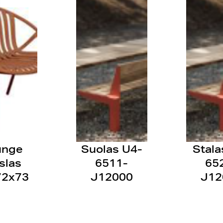
unge
Suolas U4-
Stala
slas
6511-
65
72x73
J12000
J12