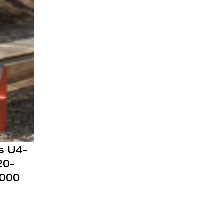
s U4-
20-
000