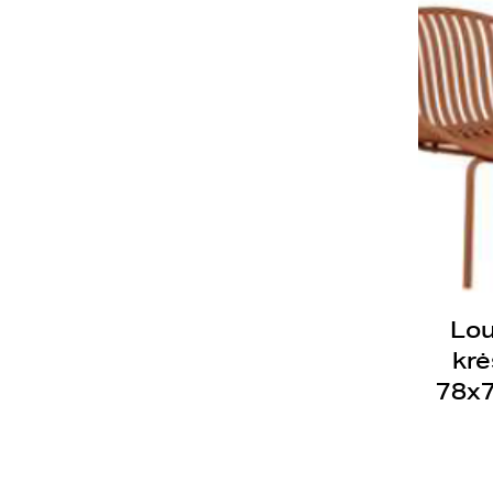
Lo
krė
78x