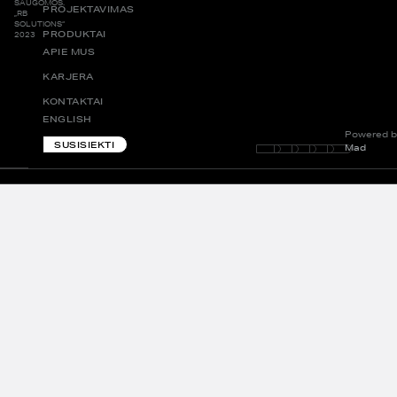
SAUGOMOS.
PROJEKTAVIMAS
„RB
SOLUTIONS“
PRODUKTAI
2023
APIE MUS
KARJERA
KONTAKTAI
ENGLISH
Powered b
SUSISIEKTI
Mad